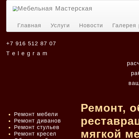
Мебельная Мастерская
Главная
Услуги
Новости
Галерея 
+7 916 512 87 07
T e l e g r a m
рас
ра
ваш
Ремонт, о
Ремонт мебели
реставрац
Ремонт диванов
Ремонт стульев
мягкой ме
Ремонт кресел