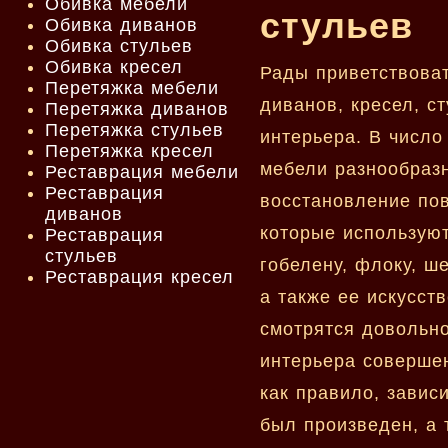
Обивка мебели
стульев
Обивка диванов
Обивка стульев
Обивка кресел
Рады приветствова
Перетяжка мебели
диванов, кресел, с
Перетяжка диванов
Перетяжка стульев
интерьера. В число
Перетяжка кресел
мебели разнообразн
Реставрация мебели
Реставрация
восстановление по
диванов
которые используют
Реставрация
стульев
гобелену, флоку, ш
Реставрация кресел
а также ее искусст
смотрятся довольн
интерьера совершен
как правило, завис
был произведен, а 