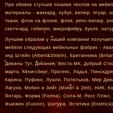
При обивке стульев пошиве чехлов на мебе
материалы - жаккард, нубук, велюр, ягуар, а
ткани, флок на флоке, флок, репс-велюр, ро
скотчгард, гобелен, микрофибру, букле, нату
Лучшим образом у нашей компании получаетс
мебели следующих мебельных фабрик - Аван
энд Штейн (Albert&Shtein), Британника (Brita
Диваны Тут, Дивания, Веста-МК, Добрый Сти
марта, Кёнигсберг, Пратекс, Ладья, Пинскдр
Карина, Пуфико, Луали, Потютьков, Мир Ди
Лагуна, Мобил и Зейт (Mobel & Zeit), НИК, 
Янтарь, Форма (Forma), Сола-М, Росс Плюс,
Фьюжен (Fusion), Шатура, Эстетика (Estetica)