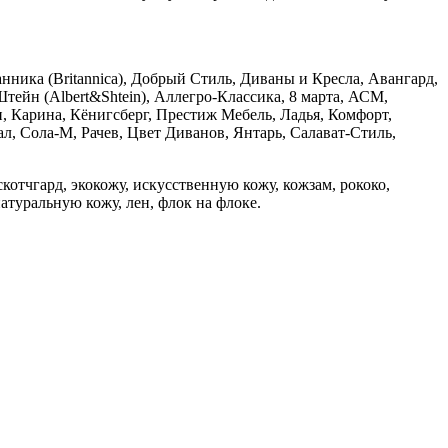
ника (Britannica), Добрый Стиль, Диваны и Кресла, Авангард,
тейн (Albert&Shtein), Аллегро-Классика, 8 марта, АСМ,
 Карина, Кёнигсберг, Престиж Мебель, Ладья, Комфорт,
л, Сола-М, Рачев, Цвет Диванов, Янтарь, Салават-Стиль,
отчгард, экокожу, искусственную кожу, кожзам, рококо,
натуральную кожу, лен, флок на флоке.