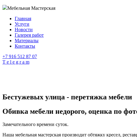
Мебельная Мастерская
Главная
Услуги
Новости
Галерея работ
Материалы
Контакты
+7 916 512 87 07
T e l e g r a m
Бестужевых улица - перетяжка мебели
Обивка мебели недорого, оценка по фот
Замечательного времени суток.
Наша мебельная мастерская производит обтяжку кресел, рестав