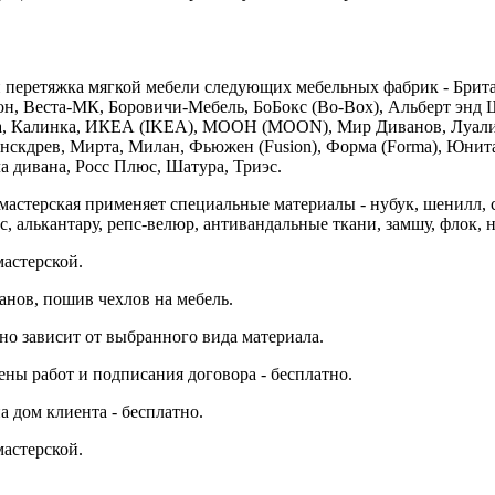
 перетяжка мягкой мебели следующих мебельных фабрик - Британ
н, Веста-МК, Боровичи-Мебель, БоБокс (Bo-Box), Альберт энд Ш
на, Калинка, ИКЕА (IKEA), МООН (MOON), Мир Диванов, Луали,
нскдрев, Мирта, Милан, Фьюжен (Fusion), Форма (Forma), Юнита
ула дивана, Росс Плюс, Шатура, Триэс.
астерская применяет специальные материалы - нубук, шенилл, ск
ис, алькантару, репс-велюр, антивандальные ткани, замшу, флок, 
мастерской.
анов, пошив чехлов на мебель.
но зависит от выбранного вида материала.
ены работ и подписания договора - бесплатно.
а дом клиента - бесплатно.
астерской.