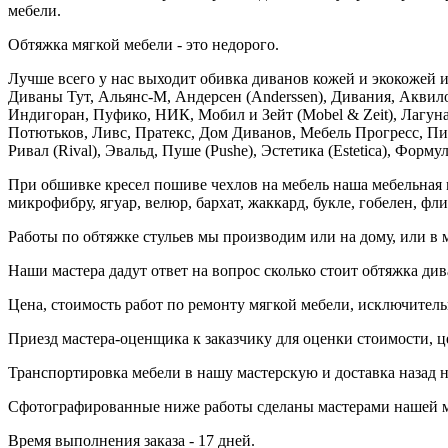
мебели.
Обтяжка мягкой мебели - это недорого.
Лучше всего у нас выходит обивка диванов кожей и экокожей и
Диваны Тут, Альянс-М, Андерсен (Anderssen), Дивания, Аквило
Индигоран, Пуфико, НИК, Мобил и Зейт (Mobel & Zeit), Лагу
Потютьков, Ливс, Пратекс, Дом Диванов, Мебель Прогресс, Пи
Ривал (Rival), Эвальд, Пуше (Pushe), Эстетика (Estetica), Форм
При обшивке кресел пошиве чехлов на мебель наша мебельная м
микрофибру, ягуар, велюр, бархат, жаккард, букле, гобелен, фл
Работы по обтяжке стульев мы производим или на дому, или в 
Наши мастера дадут ответ на вопрос сколько стоит обтяжка див
Цена, стоимость работ по ремонту мягкой мебели, исключитель
Приезд мастера-оценщика к заказчику для оценки стоимости, ц
Транспортировка мебели в нашу мастерскую и доставка назад н
Сфотографированные ниже работы сделаны мастерами нашей м
Время выполнения заказа - 17 дней.