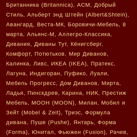
Британника (Britannica), АСМ, Добрый
Стиль, Альберт энд Штейн (Albert&Shtein),
Авангард, Веста-МК, Боровичи-Мебель, 8
марта, Альянс-М, Аллегро-Классика,
Дивания, Диваны Тут, Кёнигсберг,
Комфорт, Потютьков, Мир Диванов,
Калинка, Ливс, ИКЕА (IKEA), Пратекс,
Лагуна, Индигоран, Пуфико, Луали,
Мебель Прогресс, Дом Диванов, Мирта,
Ладья, Пинскдрев, Карина, НИК, Престиж
Мебель, МООН (MOON), Милан, Мобил и
Зейт (Mobel & Zeit), Триэс, Формула
дивана, Пуше (Pushe), Янтарь, Форма
(Forma), Юнитал, Фьюжен (Fusion), Рачев,