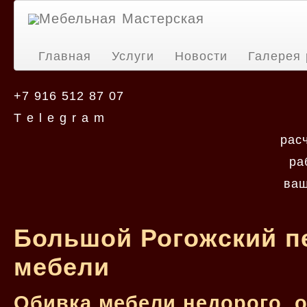
Мебельная Мастерская
Главная
Услуги
Новости
Галерея 
+7 916 512 87 07
T e l e g r a m
рас
ра
ваш
Большой Рогожский пе
мебели
Обивка мебели недорого, 