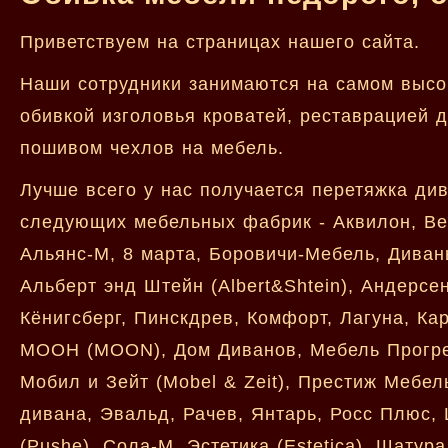
Приветствуем на страницах нашего сайта.
Наши сотрудники занимаются на самом высок
обивкой изголовья кроватей, реставрацией 
пошивом чехлов на мебель.
Лучше всего у нас получается перетяжка ди
следующих мебельных фабрик - Аквилон, Вес
Альянс-М, 8 марта, Боровичи-Мебель, Диваны
Альберт энд Штейн (Albert&Shtein), Андерсе
Кёнигсберг, Пинскдрев, Комфорт, Лагуна, Ка
МООН (MOON), Дом Диванов, Мебель Прогрес
Мобил и Зейт (Mobel & Zeit), Престиж Мебел
дивана, Эвальд, Рачев, Янтарь, Росс Плюс,
(Pushe), Сола-М, Эстетика (Estetica), Шатура