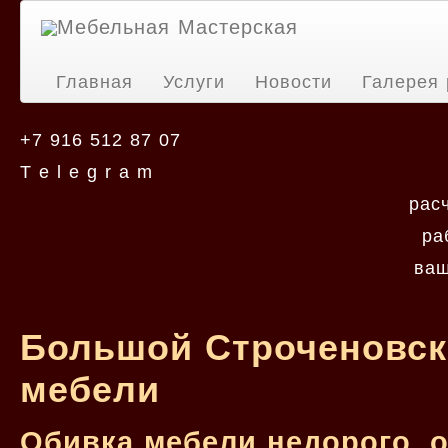
Мебельная Мастерская
Главная
Услуги
Новости
Галерея 
+7 916 512 87 07
T e l e g r a m
рас
ра
ваш
Большой Строченовски
мебели
Обивка мебели недорого, 