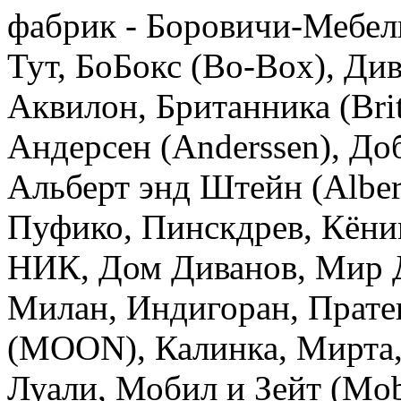
фабрик - Боровичи-Мебел
Тут, БоБокс (Bo-Box), Ди
Аквилон, Британника (Brit
Андерсен (Anderssen), До
Альберт энд Штейн (Alber
Пуфико, Пинскдрев, Кёни
НИК, Дом Диванов, Мир Д
Милан, Индигоран, Прате
(MOON), Калинка, Мирта,
Луали, Мобил и Зейт (Mob