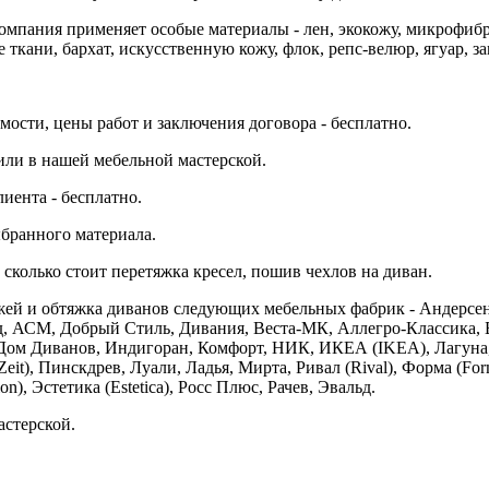
мпания применяет особые материалы - лен, экокожу, микрофибру
е ткани, бархат, искусственную кожу, флок, репс-велюр, ягуар, за
ости, цены работ и заключения договора - бесплатно.
или в нашей мебельной мастерской.
иента - бесплатно.
ыбранного материала.
колько стоит перетяжка кресел, пошив чехлов на диван.
ожей и обтяжка диванов следующих мебельных фабрик - Андерсен
д, АСМ, Добрый Стиль, Дивания, Веста-МК, Аллегро-Классика, Бо
ом Диванов, Индигоран, Комфорт, НИК, ИКЕА (IKEA), Лагуна,
eit), Пинскдрев, Луали, Ладья, Мирта, Ривал (Rival), Форма (Fo
, Эстетика (Estetica), Росс Плюс, Рачев, Эвальд.
стерской.