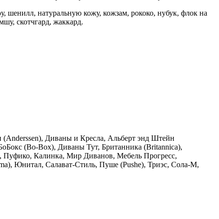
, шенилл, натуральную кожу, кожзам, рококо, нубук, флок на
мшу, скотчгард, жаккард.
 (Anderssen), Диваны и Кресла, Альберт энд Штейн
Бокс (Bo-Box), Диваны Тут, Британника (Britannica),
 Пуфико, Калинка, Мир Диванов, Мебель Прогресс,
rma), Юнитал, Салават-Стиль, Пуше (Pushe), Триэс, Сола-М,