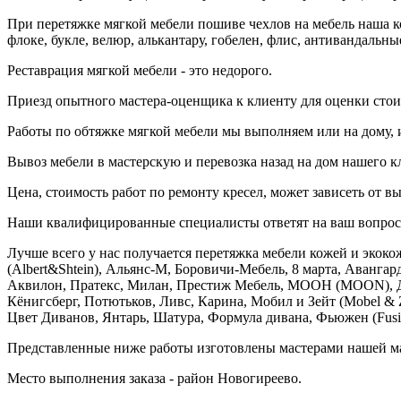
При перетяжке мягкой мебели пошиве чехлов на мебель наша ко
флоке, букле, велюр, алькантару, гобелен, флис, антивандальны
Реставрация мягкой мебели - это недорого.
Приезд опытного мастера-оценщика к клиенту для оценки стоим
Работы по обтяжке мягкой мебели мы выполняем или на дому, 
Вывоз мебели в мастерскую и перевозка назад на дом нашего кл
Цена, стоимость работ по ремонту кресел, может зависеть от в
Наши квалифицированные специалисты ответят на ваш вопрос с
Лучше всего у нас получается перетяжка мебели кожей и экок
(Albert&Shtein), Альянс-М, Боровичи-Мебель, 8 марта, Авангар
Аквилон, Пратекс, Милан, Престиж Мебель, МООН (MOON), Д
Кёнигсберг, Потютьков, Ливс, Карина, Мобил и Зейт (Mobel & Z
Цвет Диванов, Янтарь, Шатура, Формула дивана, Фьюжен (Fusion)
Представленные ниже работы изготовлены мастерами нашей ма
Место выполнения заказа - район Новогиреево.