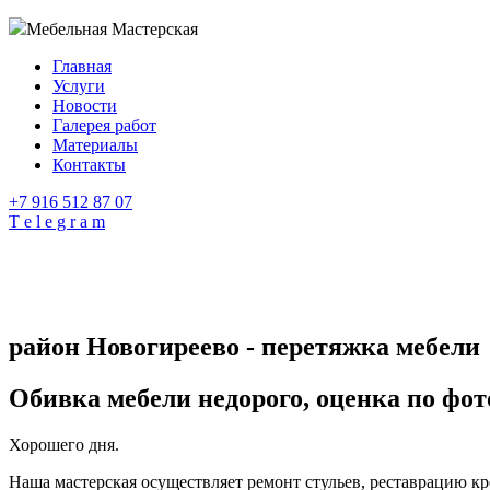
Мебельная Мастерская
Главная
Услуги
Новости
Галерея работ
Материалы
Контакты
+7 916 512 87 07
T e l e g r a m
район Новогиреево - перетяжка мебели
Обивка мебели недорого, оценка по фот
Хорошего дня.
Наша мастерская осуществляет ремонт стульев, реставрацию кр