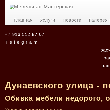
Мебельная Мастерская
Главная
Услуги
Новости
Галерея 
+7 916 512 87 07
T e l e g r a m
рас
ра
ваш
Дунаевского улица - 
Обивка мебели недорого, 
Хорошего времени суток.