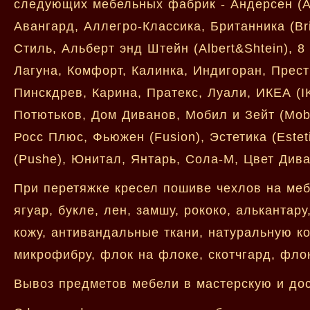
следующих мебельных фабрик - Андерсен (A
Авангард, Аллегро-Классика, Британника (Br
Стиль, Альберт энд Штейн (Albert&Shtein), 8
Лагуна, Комфорт, Калинка, Индигоран, Пре
Пинскдрев, Карина, Пратекс, Луали, ИКЕА (I
Потютьков, Дом Диванов, Мобил и Зейт (Mobe
Росс Плюс, Фьюжен (Fusion), Эстетика (Este
(Pushe), Юнитал, Янтарь, Сола-М, Цвет Дива
При перетяжке кресел пошиве чехлов на меб
ягуар, букле, лен, замшу, рококо, алькантар
кожу, антивандальные ткани, натуральную кож
микрофибру, флок на флоке, скотчгард, флок
Вывоз предметов мебели в мастерскую и дост