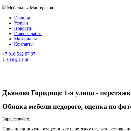
Мебельная Мастерская
Главная
Услуги
Новости
Галерея работ
Материалы
Контакты
+7 916 512 87 07
T e l e g r a m
Дьяково Городище 1-я улица - перетяжк
Обивка мебели недорого, оценка по фот
Здравствуйте.
Наша предприятие осуществляет перетяжку стульев, реставраци