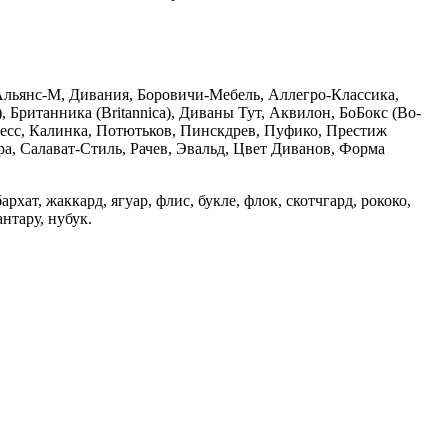
Альянс-М, Дивания, Боровичи-Мебель, Аллегро-Классика,
 Британника (Britannica), Диваны Тут, Аквилон, БоБокс (Bo-
есс, Калинка, Потютьков, Пинскдрев, Пуфико, Престиж
ра, Салават-Стиль, Рачев, Эвальд, Цвет Диванов, Форма
ат, жаккард, ягуар, флис, букле, флок, скотчгард, рококо,
нтару, нубук.