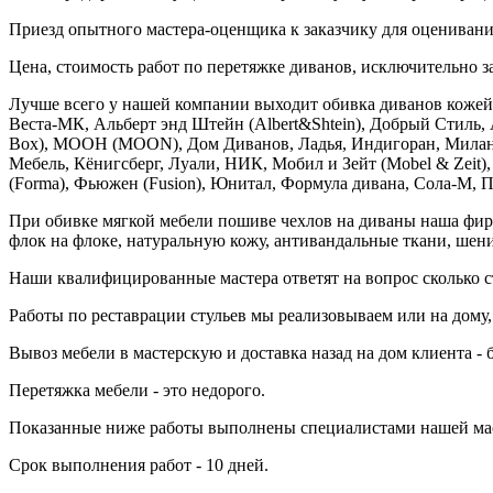
Приезд опытного мастера-оценщика к заказчику для оценивания
Цена, стоимость работ по перетяжке диванов, исключительно з
Лучше всего у нашей компании выходит обивка диванов кожей
Веста-МК, Альберт энд Штейн (Albert&Shtein), Добрый Стиль, А
Box), МООН (MOON), Дом Диванов, Ладья, Индигоран, Милан,
Мебель, Кёнигсберг, Луали, НИК, Мобил и Зейт (Mobel & Zeit),
(Forma), Фьюжен (Fusion), Юнитал, Формула дивана, Сола-М, Пу
При обивке мягкой мебели пошиве чехлов на диваны наша фирма 
флок на флоке, натуральную кожу, антивандальные ткани, шенил
Наши квалифицированные мастера ответят на вопрос сколько с
Работы по реставрации стульев мы реализовываем или на дому,
Вывоз мебели в мастерскую и доставка назад на дом клиента - 
Перетяжка мебели - это недорого.
Показанные ниже работы выполнены специалистами нашей ма
Срок выполнения работ - 10 дней.