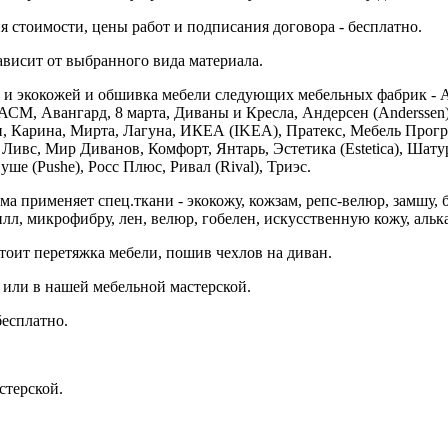
 стоимости, цены работ и подписания договора - бесплатно.
ависит от выбранного вида материала.
 и экокожей и обшивка мебели следующих мебельных фабрик - 
СМ, Авангард, 8 марта, Диваны и Кресла, Андерсен (Anderssen),
 Карина, Мирта, Лагуна, ИКЕА (IKEA), Пратекс, Мебель Прогр
 Ливс, Мир Диванов, Комфорт, Янтарь, Эстетика (Estetica), Шату
ше (Pushe), Росс Плюс, Ривал (Rival), Триэс.
применяет спец.ткани - экокожу, кожзам, репс-велюр, замшу, барх
л, микрофибру, лен, велюр, гобелен, искусственную кожу, алька
тоит перетяжка мебели, пошив чехлов на диван.
 или в нашей мебельной мастерской.
бесплатно.
стерской.