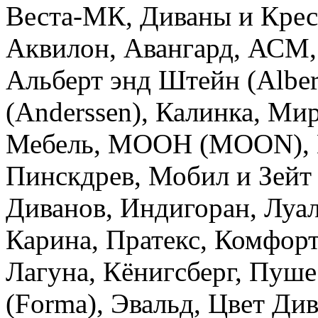
Веста-МК, Диваны и Кресл
Аквилон, Авангард, АСМ,
Альберт энд Штейн (Alber
(Anderssen), Калинка, Ми
Мебель, МООН (MOON), М
Пинскдрев, Мобил и Зейт 
Диванов, Индигоран, Луал
Карина, Пратекс, Комфор
Лагуна, Кёнигсберг, Пуше
(Forma), Эвальд, Цвет Ди