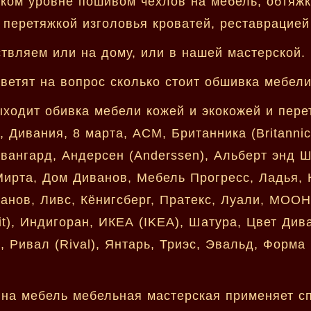
ком уровне пошивом чехлов на мебель, обтяжко
перетяжкой изголовья кроватей, реставрацией
твляем или на дому, или в нашей мастерской.
етят на вопрос сколько стоит обшивка мебели
ходит обивка мебели кожей и экокожей и пер
 Дивания, 8 марта, АСМ, Британника (Britanni
вангард, Андерсен (Anderssen), Альберт энд Шт
Мирта, Дом Диванов, Мебель Прогресс, Ладья, 
анов, Ливс, Кёнигсберг, Пратекс, Луали, МООН
t), Индигоран, ИКЕА (IKEA), Шатура, Цвет Дива
 Ривал (Rival), Янтарь, Триэс, Эвальд, Форма
на мебель мебельная мастерская применяет спе