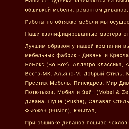
Наши сотрудники занимаются на высо
обшивкой мебели, ремонтом диванов, 
Работы по обтяжке мебели мы осущес
Наши квалифицированные мастера отв
Лучшим образом у нашей компании вы
мебельных фабрик - Диваны и Кресла,
БоБокс (Bo-Box), Аллегро-Классика, А
Веста-МК, Альянс-М, Добрый Стиль, 
Престиж Мебель, Пинскдрев, Мир Див
Потютьков, Мобил и Зейт (Mobel & Zei
дивана, Пуше (Pushe), Салават-Стиль,
Фьюжен (Fusion), Юнитал,.
При обшивке диванов пошиве чехлов 