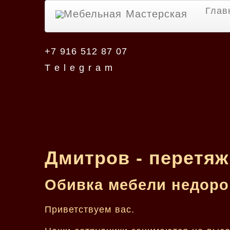
Глав
Мебельная Мастерская
+7 916 512 87 07
T e l e g r a m
Дмитров - перетяж
Обивка мебели недорог
Приветствуем вас.