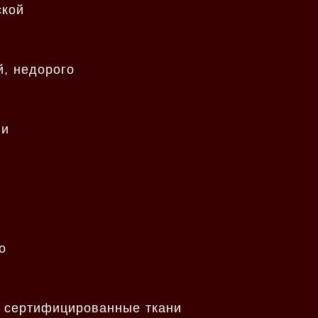
ской
й, недорого
ни
о
, сертифицированные ткани