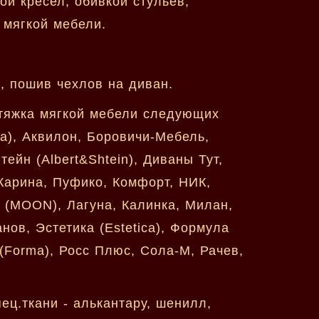
й кресел, обивкой стульев,
 мягкой мебели.
, пошив чехлов на диван.
етяжка мягкой мебели следующих
ca), Аквилон, Боровичи-Мебель,
ейн (Albert&Shtein), Диваны Тут,
Карина, Пуфико, Комфорт, НИК,
 (MOON), Лагуна, Калинка, Милан,
нов, Эстетика (Estetica), Формула
 (Forma), Росс Плюс, Сола-М, Рачев,
ц.ткани - алькантару, шенилл,