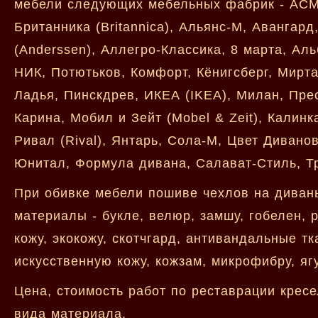
мебели следующих мебельных фабрик - АСМ,
Британника (Britannica), Альянс-М, Авангар
(Anderssen), Аллегро-Классика, 8 марта, Аль
НИК, Потютьков, Комфорт, Кёнигсберг, Мирт
Ладья, Пинскдрев, ИКЕА (IKEA), Милан, Пре
Карина, Мобил и Зейт (Mobel & Zeit), Калин
Ривал (Rival), Янтарь, Сола-М, Цвет Дивано
Юнитал, Формула дивана, Салават-Стиль, Три
При обивке мебели пошиве чехлов на диван
материалы - букле, велюр, замшу, гобелен, 
кожу, экокожу, скотчгард, антивандальные тк
искусственную кожу, кожзам, микрофибру, яг
Цена, стоимость работ по реставрации кресе
вида материала.