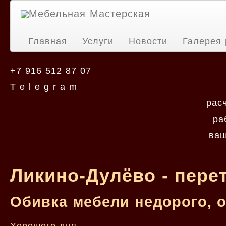
Мебельная Мастерская
Главная
Услуги
Новости
Галерея 
+7 916 512 87 07
T e l e g r a m
рас
ра
ваш
Ликино-Дулёво - пере
Обивка мебели недорого, 
Хорошего дня.