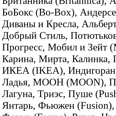
Британника (Britannica),
БоБокс (Bo-Box), Андерсе
Диваны и Кресла, Альберт
Добрый Стиль, Потютьков
Прогресс, Мобил и Зейт (
Карина, Мирта, Калинка, 
ИКЕА (IKEA), Индигоран,
Ладья, МООН (MOON), Пи
Лагуна, Триэс, Пуше (Push
Янтарь, Фьюжен (Fusion),