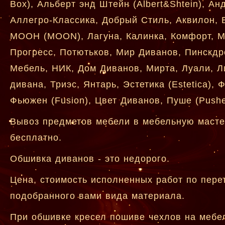
Box), Альберт энд Штейн (Albert&Shtein), Ан
Аллегро-Классика, Добрый Стиль, Аквилон, В
МООН (MOON), Лагуна, Калинка, Комфорт, Мо
Прогресс, Потютьков, Мир Диванов, Пинскдр
Мебель, НИК, Дом Диванов, Мирта, Луали, Л
дивана, Триэс, Янтарь, Эстетика (Estetica),
Фьюжен (Fusion), Цвет Диванов, Пуше (Pushe
Вывоз предметов мебели в мебельную мастер
бесплатно.
Обшивка диванов - это недорого.
Цена, стоимость исполненных работ по перет
подобранного вами вида материала.
При обшивке кресел пошиве чехлов на мебел