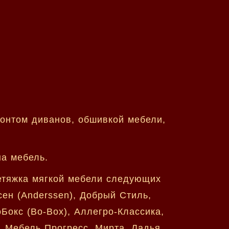
монтом диванов, обшивкой мебели,
на мебель.
ретяжка мягкой мебели следующих
ен (Anderssen), Добрый Стиль,
оБокс (Bo-Box), Аллегро-Классика,
, Мебель Прогресс, Мирта, Ладья,