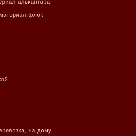
кой
еревозка, на дому