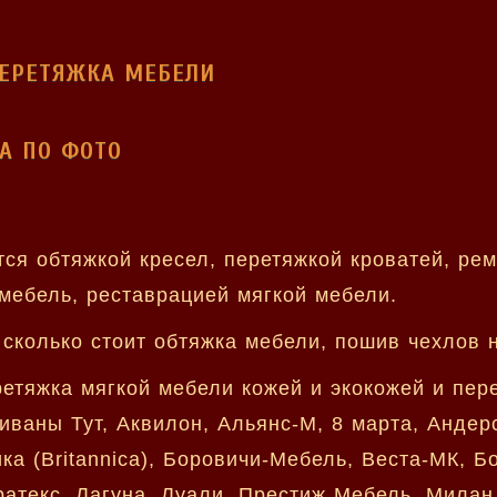
ПЕРЕТЯЖКА МЕБЕЛИ
А ПО ФОТО
ся обтяжкой кресел, перетяжкой кроватей, ре
мебель, реставрацией мягкой мебели.
сколько стоит обтяжка мебели, пошив чехлов 
ретяжка мягкой мебели кожей и экокожей и пе
ваны Тут, Аквилон, Альянс-М, 8 марта, Андерс
а (Britannica), Боровичи-Мебель, Веста-МК, Б
Пратекс, Лагуна, Луали, Престиж Мебель, Милан