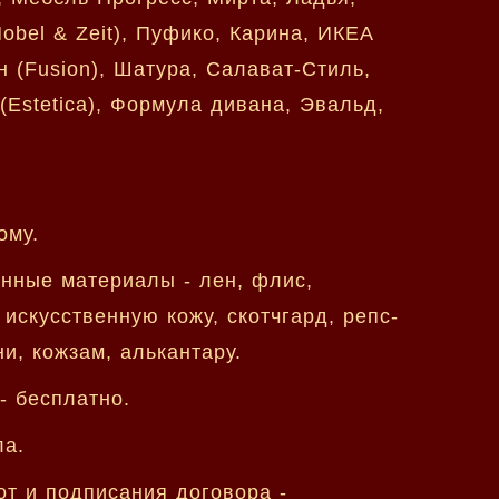
bel & Zeit), Пуфико, Карина, ИКЕА
н (Fusion), Шатура, Салават-Стиль,
(Estetica), Формула дивана, Эвальд,
ому.
енные материалы - лен, флис,
искусственную кожу, скотчгард, репс-
и, кожзам, алькантару.
- бесплатно.
ла.
от и подписания договора -