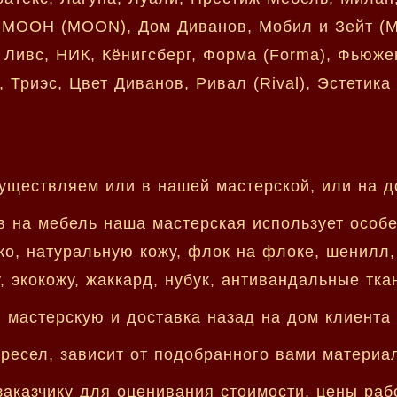
 МООН (MOON), Дом Диванов, Мобил и Зейт (Mo
 Ливс, НИК, Кёнигсберг, Форма (Forma), Фьюже
 Триэс, Цвет Диванов, Ривал (Rival), Эстетика 
уществляем или в нашей мастерской, или на д
в на мебель наша мастерская использует особ
ко, натуральную кожу, флок на флоке, шенилл, 
, экокожу, жаккард, нубук, антивандальные ткан
мастерскую и доставка назад на дом клиента 
кресел, зависит от подобранного вами материа
аказчику для оценивания стоимости, цены раб