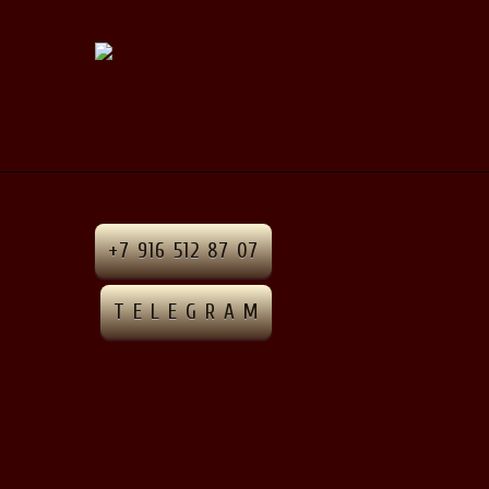
+7 916 512 87 07
T E L E G R A M