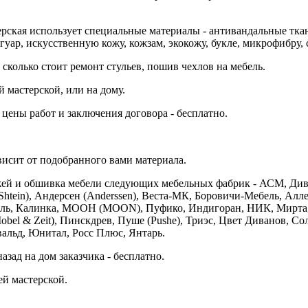
ская использует специальные материалы - антивандальные ткани,
ягуар, искусственную кожу, кожзам, экокожу, букле, микрофибру, 
колько стоит ремонт стульев, пошив чехлов на мебель.
 мастерской, или на дому.
цены работ и заключения договора - бесплатно.
висит от подобранного вами материала.
жей и обшивка мебели следующих мебельных фабрик - АСМ, Див
Shtein), Андерсен (Anderssen), Веста-МК, Боровичи-Мебель, Алле
ль, Калинка, МООН (MOON), Пуфико, Индигоран, НИК, Мирта, 
bel & Zeit), Пинскдрев, Пуше (Pushe), Триэс, Цвет Диванов, Сол
Эвальд, Юнитал, Росс Плюс, Янтарь.
зад на дом заказчика - бесплатно.
й мастерской.