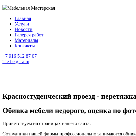
Мебельная Мастерская
Главная
Услуги
Новости
Галерея работ
Материалы
Контакты
+7 916 512 87 07
T e l e g r a m
Красностуденческий проезд - перетяжк
Обивка мебели недорого, оценка по фот
Приветствуем на страницах нашего сайта.
Сотрудники нашей фирмы профессионально занимаются обивкой 