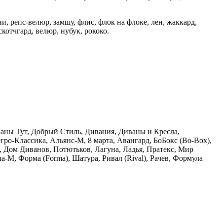
 репс-велюр, замшу, флис, флок на флоке, лен, жаккард,
скотчгард, велюр, нубук, рококо.
аны Тут, Добрый Стиль, Дивания, Диваны и Кресла,
гро-Классика, Альянс-М, 8 марта, Авангард, БоБокс (Bo-Box),
Дом Диванов, Потютьков, Лагуна, Ладья, Пратекс, Мир
а-М, Форма (Forma), Шатура, Ривал (Rival), Рачев, Формула