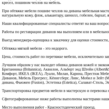
кресел, пошивом чехлов на мебель.
При обтяжке мебели пошиве чехлов на диваны мебельная мастер
натуральную кожу, флок, алькантару, шенилл, гобелен, бархат, 
Наши квалифицированные специалисты ответят на ваш вопрос с
Работы по реставрации диванов мы выполняем или в мебельной
Выезд менеджера-оценщика к заказчику для оценки стоимости, 
Обтяжка мягкой мебели - это недорого.
Цена, стоимость работ по перетяжке мебели, исключительно за
Лучшим образом у нас выходит обивка диванов кожей и экоко
Британника (Britannica), Аквилон, Альберт энд Штейн (Albert&
Комфорт, ИКЕА (IKEA), Луали, Милан, Карина, Престиж Мебе
Диванов, Мебель Прогресс, Кёнигсберг, Ливс, Мобил и Зейт (Mo
дивана, Фьюжен (Fusion), Эстетика (Estetica), Салават-Стиль, 
Транспортировка предметов мебели в мастерскую и перевозка на
Сфотографированные ниже работы выполнены мастерами наше
Место выполнения работ - Красностуденческий проезд.