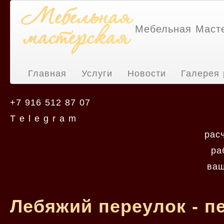
Мебельная Маст
Главная
Услуги
Новости
Галерея 
+7 916 512 87 07
T e l e g r a m
рас
ра
ваш
Лебяжий переулок - п