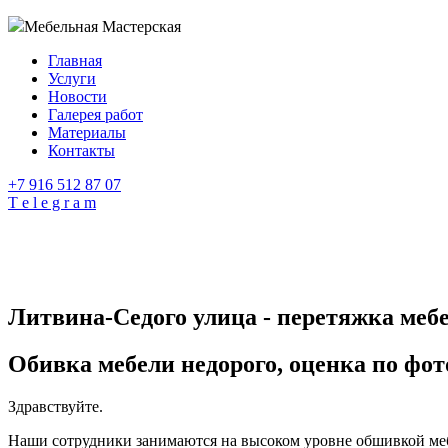
Мебельная Мастерская
Главная
Услуги
Новости
Галерея работ
Материалы
Контакты
+7 916 512 87 07
T e l e g r a m
Литвина-Седого улица - перетяжка меб
Обивка мебели недорого, оценка по фот
Здравствуйте.
Наши сотрудники занимаются на высоком уровне обшивкой мебе