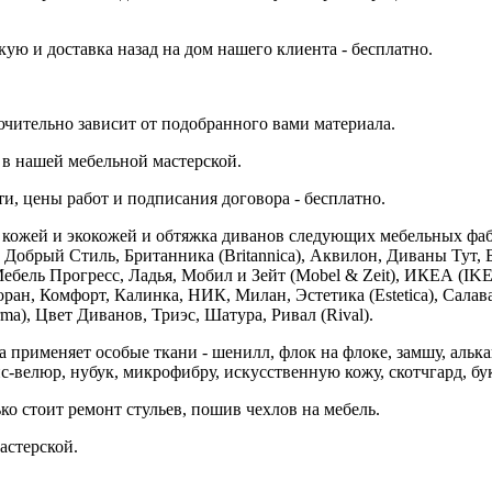
ю и доставка назад на дом нашего клиента - бесплатно.
ючительно зависит от подобранного вами материала.
 в нашей мебельной мастерской.
и, цены работ и подписания договора - бесплатно.
кожей и экокожей и обтяжка диванов следующих мебельных фабр
 Добрый Стиль, Британника (Britannica), Аквилон, Диваны Тут, 
Мебель Прогресс, Ладья, Мобил и Зейт (Mobel & Zeit), ИКЕА 
ан, Комфорт, Калинка, НИК, Милан, Эстетика (Estetica), Салава
a), Цвет Диванов, Триэс, Шатура, Ривал (Rival).
рименяет особые ткани - шенилл, флок на флоке, замшу, алькант
пс-велюр, нубук, микрофибру, искусственную кожу, скотчгард, бу
о стоит ремонт стульев, пошив чехлов на мебель.
астерской.