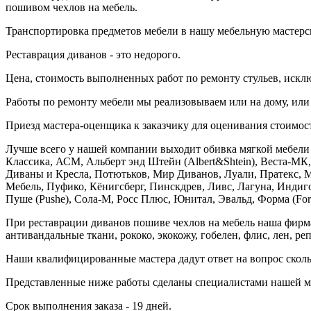
пошивом чехлов на мебель.
Транспортировка предметов мебели в нашу мебельную мастерску
Реставрация диванов - это недорого.
Цена, стоимость выполненных работ по ремонту стульев, искл
Работы по ремонту мебели мы реализовываем или на дому, или
Приезд мастера-оценщика к заказчику для оценивания стоимост
Лучше всего у нашей компании выходит обивка мягкой мебели 
Классика, АСМ, Альберт энд Штейн (Albert&Shtein), Веста-МК,
Диваны и Кресла, Потютьков, Мир Диванов, Луали, Пратекс, 
Мебель, Пуфико, Кёнигсберг, Пинскдрев, Ливс, Лагуна, Индигор
Пуше (Pushe), Сола-М, Росс Плюс, Юнитал, Эвальд, Форма (Form
При реставрации диванов пошиве чехлов на мебель наша фирма п
антивандальные ткани, рококо, экокожу, гобелен, флис, лен, ре
Наши квалифицированные мастера дадут ответ на вопрос скольк
Представленные ниже работы сделаны специалистами нашей м
Срок выполнения заказа - 19 дней.