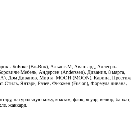
ик - БоБокс (Bo-Box), Альянс-М, Авангард, Аллегро-
Боровичи-Мебель, Андерсен (Anderssen), Дивания, 8 марта,
(IKEA), Дом Диванов, Мирта, МООН (MOON), Карина, Престиж
т-Стиль, Янтарь, Рачев, Фьюжен (Fusion), Формула дивана,
ару, натуральную кожу, кожзам, флок, ягуар, велюр, бархат,
кле, жаккард.