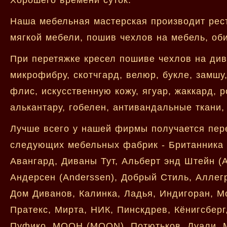
Наша мебельная мастерская производит рес
мягкой мебели, пошив чехлов на мебель, оби
При перетяжке кресел пошиве чехлов на див
микрофибру, скотчгард, велюр, букле, замшу
флис, искусственную кожу, ягуар, жаккард, р
алькантару, гобелен, антивандальные ткани, 
Лучше всего у нашей фирмы получается пер
следующих мебельных фабрик - Британника (B
Авангард, Диваны Тут, Альберт энд Штейн (A
Андерсен (Anderssen), Добрый Стиль, Аллегр
Дом Диванов, Калинка, Ладья, Индигоран, Мо
Пратекс, Мирта, НИК, Пинскдрев, Кёнигсберг
Пуфико, МООН (MOON), Потютьков, Луали, Ми