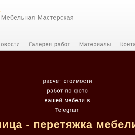
Мебельная Мастерская
овости
Галерея работ
Материалы
Конт
расчет стоимости
работ по фото
вашей мебели в
Telegram
лица - перетяжка мебел