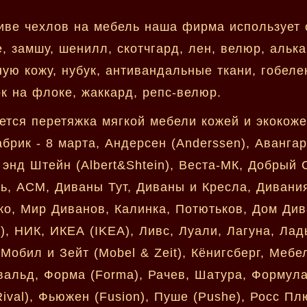
иве чехлов на мебель наша фирма использует
е, замшу, шенилл, скотчгард, лен, велюр, алька
ную кожу, нубук, антивандальные ткани, гобелен
ок на флоке, жаккард, репс-велюр.
ется перетяжка мягкой мебели кожей и экокож
рик - 8 марта, Андерсен (Anderssen), Авангар
 энд Штейн (Albert&Shtein), Веста-МК, Добрый 
, АСМ, Диваны Тут, Диваны и Кресла, Дивания,
ко, Мир Диванов, Калинка, Потютьков, Дом Див
 НИК, ИКЕА (IKEA), Ливс, Луали, Лагуна, Лад
Мобил и Зейт (Mobel & Zeit), Кёнигсберг, Мебе
вальд, Форма (Forma), Рачев, Шатура, Формула
(Rival), Фьюжен (Fusion), Пуше (Pushe), Росс П