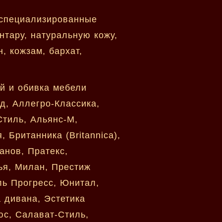
 специализированные
нтару, натуральную кожу,
, кожзам, бархат,
ей и обивка мебели
д, Аллегро-Классика,
Стиль, Альянс-М,
 Британника (Britannica),
анов, Пратекс,
ья, Милан, Престиж
ль Прогресс, Юнитал,
 дивана, Эстетика
люс, Салават-Стиль,