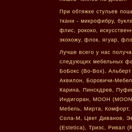
При обтяжке стульев пош
ткани - микрофибру, букл
флис, рококо, искусствен
экокожу, флок, ягуар, фл
Лучше всего у нас получа
следующих мебельных фаб
БоБокс (Bo-Box), Альберт
Аквилон, Боровичи-Мебель
Карина, Пинскдрев, Пуфи
Индигоран, МООН (MOON),
Мебель, Мирта, Комфорт, 
Сола-М, Цвет Диванов, Э
(Estetica), Триэс, Ривал 