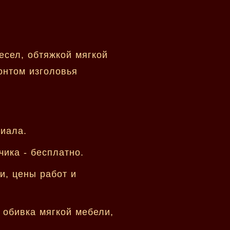
есел, обтяжкой мягкой
онтом изголовья
риала.
ика - бесплатно.
и, цены работ и
 обивка мягкой мебели,