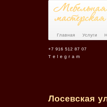
Главная
Услуги
Н
+7 916 512 87 07
T e l e g r a m
Лосевская у