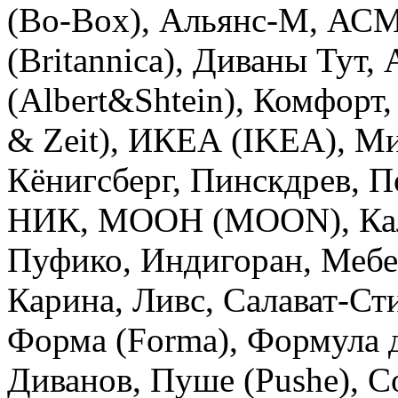
(Bo-Box), Альянс-М, АСМ
(Britannica), Диваны Тут,
(Albert&Shtein), Комфорт
& Zeit), ИКЕА (IKEA), Ми
Кёнигсберг, Пинскдрев, П
НИК, МООН (MOON), Кали
Пуфико, Индигоран, Мебе
Карина, Ливс, Салават-Стил
Форма (Forma), Формула д
Диванов, Пуше (Pushe), С