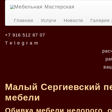
Мебельная Мастерская
Главная
Услуги
Новости
Галерея 
+7 916 512 87 07
T e l e g r a m
рас
ра
ваш
Малый Сергиевский пе
мебели
Обивка мебели недорого, 