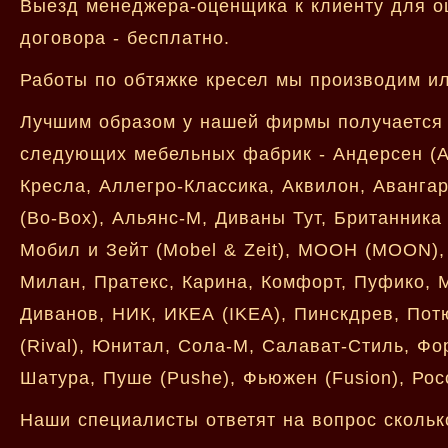
Выезд менеджера-оценщика к клиенту для о
договора - бесплатно.
Работы по обтяжке кресел мы производим ил
Лучшим образом у нашей фирмы получается 
следующих мебельных фабрик - Андерсен (An
Кресла, Аллегро-Классика, Аквилон, Аванга
(Bo-Box), Альянс-М, Диваны Тут, Британника (
Мобил и Зейт (Mobel & Zeit), МООН (MOON),
Милан, Пратекс, Карина, Комфорт, Пуфико, 
Диванов, НИК, ИКЕА (IKEA), Пинскдрев, Пот
(Rival), Юнитал, Сола-М, Салават-Стиль, Фор
Шатура, Пуше (Pushe), Фьюжен (Fusion), Рос
Наши специалисты ответят на вопрос скольк