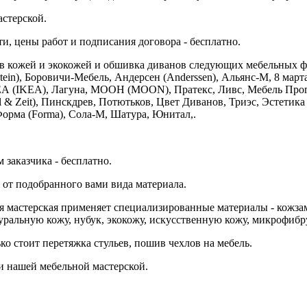
астерской.
и, цены работ и подписания договора - бесплатно.
в кожей и экокожей и обшивка диванов следующих мебельных ф
ein), Боровичи-Мебель, Андерсен (Anderssen), Альянс-М, 8 март
КЕА (IKEA), Лагуна, МООН (MOON), Пратекс, Ливс, Мебель Прог
 Zeit), Пинскдрев, Потютьков, Цвет Диванов, Триэс, Эстетика (E
 Форма (Forma), Сола-М, Шатура, Юнитал,.
 заказчика - бесплатно.
ь от подобранного вами вида материала.
мастерская применяет специализированные материалы - кожзам, ле
туральную кожу, нубук, экокожу, искусственную кожу, микрофибру
о стоит перетяжка стульев, пошив чехлов на мебель.
 нашей мебельной мастерской.