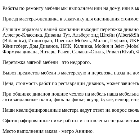
Работы по ремонту мебели мы выполняем или на дому, или в м
Приезд мастера-оценщика к заказчику для оценивания стоимост
Лучшим образом у нашей компании выходит перетяжка дивано
Аллегро-Классика, Диваны Тут, Альберт энд Штейн (Albert&Sht
(Britannica), Индигоран, Престиж Мебель, Милан, Пуфико, И
Кёнигсберг, Дом Диванов, НИК, Калинка, Мобил и Зейт (Mobel &
Формула дивана, Янтарь, Рачев, Салават-Стиль, Ривал (Rival),
Перетяжка мягкой мебели - это недорого.
Вывоз предметов мебели в мастерскую и перевозка назад на дом
Цена, стоимость работ по реставрации диванов, может зависет
При обшивке диванов пошиве чехлов на мебель наша мебельная 
антивандальные ткани, флок на флоке, ягуар, букле, велюр, на
Наши квалифицированные мастера дадут ответ на вопрос скольк
Сфотографированные ниже работы изготовлены специалистами
Место выполнения заказа - метро Аннино.