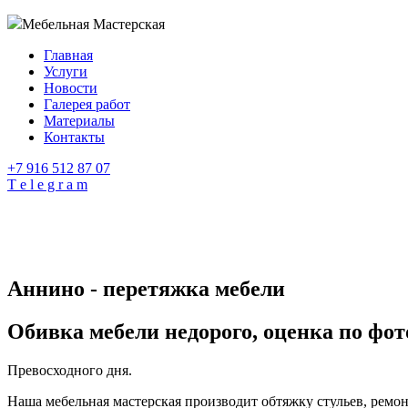
Мебельная Мастерская
Главная
Услуги
Новости
Галерея работ
Материалы
Контакты
+7 916 512 87 07
T e l e g r a m
Аннино - перетяжка мебели
Обивка мебели недорого, оценка по фот
Превосходного дня.
Наша мебельная мастерская производит обтяжку стульев, ремон