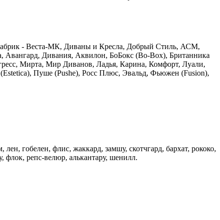
абрик - Веста-МК, Диваны и Кресла, Добрый Стиль, АСМ,
а, Авангард, Дивания, Аквилон, БоБокс (Bo-Box), Британника
ресс, Мирта, Мир Диванов, Ладья, Карина, Комфорт, Луали,
stetica), Пуше (Pushe), Росс Плюс, Эвальд, Фьюжен (Fusion),
н, гобелен, флис, жаккард, замшу, скотчгард, бархат, рококо,
, флок, репс-велюр, алькантару, шенилл.