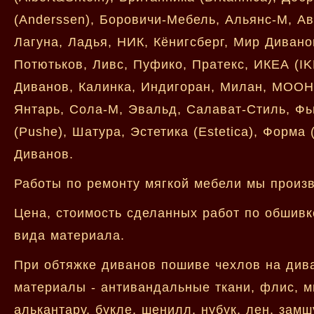
(Anderssen), Боровичи-Мебель, Альянс-М, Ав
Лагуна, Ладья, НИК, Кёнигсберг, Мир Диванов
Потютьков, Ливс, Пуфико, Пратекс, ИКЕА (I
Диванов, Калинка, Индигоран, Милан, МООН 
Янтарь, Сола-М, Эвальд, Салават-Стиль, Фью
(Pushe), Шатура, Эстетика (Estetica), Форма
Диванов.
Работы по ремонту мягкой мебели мы произв
Цена, стоимость сделанных работ по обшивк
вида материала.
При обтяжке диванов пошиве чехлов на див
материалы - антивандальные ткани, флис, ми
алькантару, букле, шенилл, нубук, лен, замш