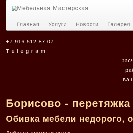
Мебельная Мастерская
Главная
Услуги
Новости
Галерея 
+7 916 512 87 07
T e l e g r a m
рас
ра
ваш
Борисово - перетяжка
Обивка мебели недорого, 
Доброго времени суток.