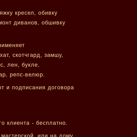
яжку кресел, обивку
монт диванов, обшивку
рименяет
ат, скотчгард, замшу,
с, лен, букле,
ар, репс-велюр.
от и подписания договора
о клиента - бесплатно.
мастерской, или на дому.