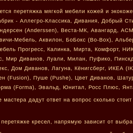
ется перетяжка мягкой мебели кожей и экокож
рик - Аллегро-Классика, Дивания, Добрый Ст
 Андерсен (Anderssen), Веста-МК, Авангард, АС
вичи-Мебель, Аквилон, БоБокс (Bo-Box), Альб
 Мебель Прогресс, Калинка, Мирта, Комфорт, НИ
с, Мир Диванов, Луали, Милан, Пуфико, Пинск
кс, Дом Диванов, Лагуна, Кёнигсберг, ИКЕА (IK
ен (Fusion), Пуше (Pushe), Цвет Диванов, Шатур
орма (Forma), Эвальд, Юнитал, Росс Плюс, Янт
мастера дадут ответ на вопрос сколько стоит
 перетяжке кресел, напрямую зависит от выбр