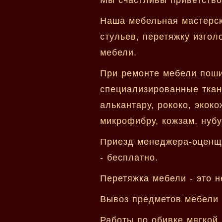
Наша мебельная мастерск
стульев, перетяжку изгол
мебели.
При ремонте мебели поши
специализированные ткани
алькантару, рококо, экоко
микрофибру, кожзам, нубу
Приезд менеджера-оценщи
- бесплатно.
Перетяжка мебели - это н
Вывоз предметов мебели 
Работы по обивке мягкой