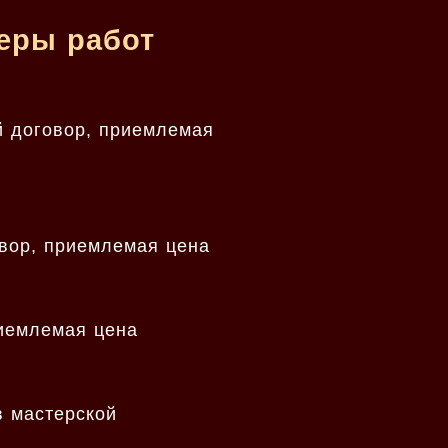
меры работ
й договор, приемлемая
овор, приемлемая цена
риемлемая цена
в мастерской