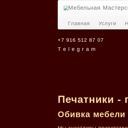
Мебельная Мастерс
Главная
Услуги
Н
+7 916 512 87 07
T e l e g r a m
Печатники -
Обивка мебели 
Мы счастливы приветство