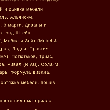
ей и обивка мебели
иль, Альянс-М,
М, 8 марта, Диваны и
ерт энд Штейн
К, Мобил и Зейт (Mobel &
древ, Ладья, Престиж
EA), Потютьков, Триэс,
а, Ривал (Rival), Сола-М,
арь, Формула дивана.
 обтяжка мебели, пошив
анного вида материала.