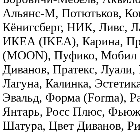
Альянс-М, Потютьков, Ко
Кёнигсберг, НИК, Ливс, Л
ИКЕА (IKEA), Карина, П
(MOON), Пуфико, Мобил и
Диванов, Пратекс, Луали,
Лагуна, Калинка, Эстетика
Эвальд, Форма (Forma), Р
Янтарь, Росс Плюс, Фьюже
Шатура, Цвет Диванов, Рив