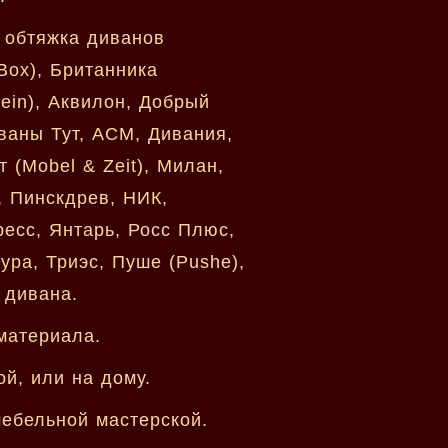
 обтяжка диванов
Box), Британника
tein), Аквилон, Добрый
ваны Тут, АСМ, Дивания,
 (Mobel & Zeit), Милан,
, Пинскдрев, НИК,
есс, Янтарь, Росс Плюс,
ура, Триэс, Пуше (Pushe),
 дивана.
материала.
й, или на дому.
ебельной мастерской.