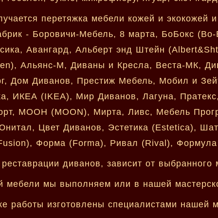
лучается перетяжка мебели кожей и экокожей и
рик - Боровичи-Мебель, 8 марта, БоБокс (Bo-
ссика, Авангард, Альберт энд Штейн (Albert&Sh
en), Альянс-М, Диваны и Кресла, Веста-МК, Ди
г, Дом Диванов, Престиж Мебель, Мобил и Зейт
а, ИКЕА (IKEA), Мир Диванов, Лагуна, Пратекс
орт, МООН (MOON), Мирта, Ливс, Мебель Прогр
нитал, Цвет Диванов, Эстетика (Estetica), Шат
usion), Форма (Forma), Ривал (Rival), Формула
 реставрации диванов, зависит от выбранного 
й мебели мы выполняем или в нашей мастерско
е работы изготовлены специалистами нашей м