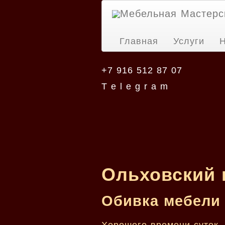
Мебельная Мастерс
Главная
Услуги
Н
+7 916 512 87 07
T e l e g r a m
Ольховский 
Обивка мебели 
Хорошего времени суток.