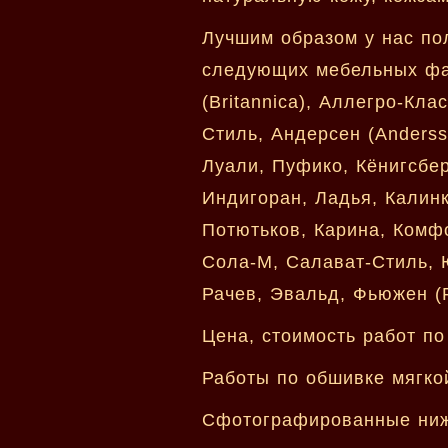
Лучшим образом у нас по
следующих мебельных фаб
(Britannica), Аллегро-Кла
Стиль, Андерсен (Anderss
Луали, Пуфико, Кёнигсбер
Индигоран, Ладья, Калинк
Потютьков, Карина, Комф
Сола-М, Салават-Стиль, Ю
Рачев, Эвальд, Фьюжен (F
Цена, стоимость работ по
Работы по обшивке мягко
Сфотографированные ниж