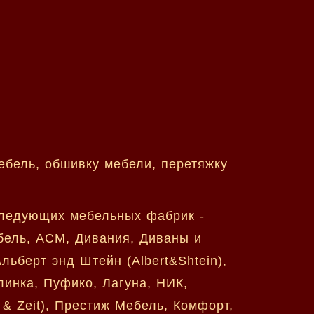
ебель, обшивку мебели, перетяжку
 следующих мебельных фабрик -
ебель, АСМ, Дивания, Диваны и
Альберт энд Штейн (Albert&Shtein),
линка, Пуфико, Лагуна, НИК,
& Zeit), Престиж Мебель, Комфорт,