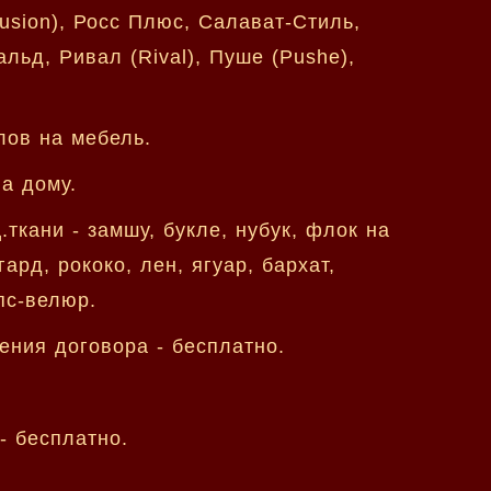
sion), Росс Плюс, Салават-Стиль,
альд, Ривал (Rival), Пуше (Pushe),
лов на мебель.
а дому.
кани - замшу, букле, нубук, флок на
ард, рококо, лен, ягуар, бархат,
пс-велюр.
ения договора - бесплатно.
- бесплатно.