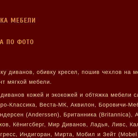
КА МЕБЕЛИ
А ПО ФОТО
у диванов, обивку кресел, пошив чехлов на м
нт мягкой мебели.
а диванов кожей и экокожей и обтяжка мебели
гро-Классика, Веста-МК, Аквилон, Боровичи-М
ндерсен (Anderssen), Британника (Britannica), 
ов, Кёнигсберг, Мир Диванов, Ладья, Ливс, Ка
ресс, Индигоран, Мирта, Мобил и Зейт (Mobel 