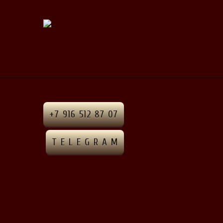
+7 916 512 87 07
T E L E G R A M