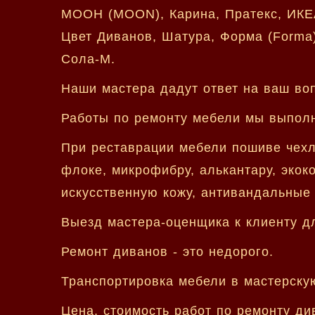
МООН (MOON), Карина, Пратекс, ИКЕА
Цвет Диванов, Шатура, Форма (Forma),
Сола-М.
Наши мастера дадут ответ на ваш воп
Работы по ремонту мебели мы выполн
При реставрации мебели пошиве чехло
флоке, микрофибру, алькантару, экоко
искусственную кожу, антивандальные 
Выезд мастера-оценщика к клиенту дл
Ремонт диванов - это недорого.
Транспортировка мебели в мастерскую
Цена, стоимость работ по ремонту ди