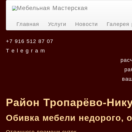
Мебельная Мастерская
Главная
Услуги
Новости
Галерея 
+7 916 512 87 07
T e l e g r a m
рас
ра
ваш
Район Тропарёво-Нику
Обивка мебели недорого, 
Отличного времени суток.