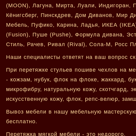
(MOON), Лагуна, Мирта, Луали, Индигоран, П
Кёнигсберг, Пинскдрев, Дом Диванов, Мир Д
Мебель, Пуфико, Карина, Ладья, ИКЕА (IKEA
(Fusion), Пуше (Pushe), Формула дивана, Эст
Стиль, Рачев, Ривал (Rival), Сола-М, Росс 
Наши специалисты ответят на ваш вопрос ск
При перетяжке стульев пошиве чехлов на ме
- кожзам, нубук, флок на флоке, жаккард, бу
микрофибру, натуральную кожу, скотчгард, э
искусственную кожу, флок, репс-велюр, замш
Вывоз мебели в нашу мебельную мастерскую 
бесплатно.
Перетяжка мягкой мебели - это недорого.