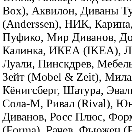
Box), Аквилон, Диваны Т
(Anderssen), НИК, Карина
Пуфико, Мир Диванов, До
Калинка, ИКЕА (IKEA), Ли
Луали, Пинскдрев, Мебель
Зейт (Mobel & Zeit), Ми
Кёнигсберг, Шатура, Эваль
Сола-М, Ривал (Rival), Ю
Диванов, Росс Плюс, Фор
(Forma), Рачев, Фьюжен (F