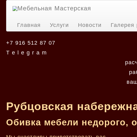
Мебельная Мастерская
Главная
Услуги
Новости
Галерея 
+7 916 512 87 07
T e l e g r a m
рас
ра
ваш
Рубцовская набережна
Обивка мебели недорого, 
Мы счастливы приветствовать вас.