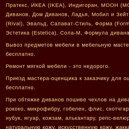
Пратекс, ИКЕА (IKEA), Индигоран, МООН (MO
Диванов, Дом Диванов, Ладья, Мобил и Зейт 
(Rival), Эвальд, Салават-Стиль, Форма (For
Эстетика (Estetica), Сола-М, Формула диван
Вывоз предметов мебели в мебельную мастер
бесплатно.
Ремонт мягкой мебели - это недорого.
Приезд мастера-оценщика к заказчику для оц
бесплатно.
При обтяжке диванов пошиве чехлов на див
рококо, микрофибру, гобелен, флис, скотчга
нубук, ягуар, кожзам, алькантару, репс-велю
натуральную кожу, искусственную кожу, жакк