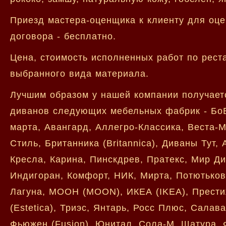
Приезд мастера-оценщика к клиенту для оце
договора - бесплатно.
Цена, стоимость исполненных работ по рест
выбранного вида материала.
Лучшим образом у нашей компании получаетс
диванов следующих мебельных фабрик - БоБок
марта, Авангард, Аллегро-Классика, Веста-
Стиль, Британника (Britannica), Диваны Тут
Кресла, Карина, Пинскдрев, Пратекс, Мир Див
Индигоран, Комфорт, НИК, Мирта, Потютьков
Лагуна, МООН (MOON), ИКЕА (IKEA), Прести
(Estetica), Триэс, Янтарь, Росс Плюс, Салав
Фьюжен (Fusion), Юнитал, Сола-М, Шатура, 