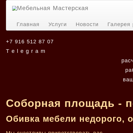
Мебельная Мастерская
Главная
Услуги
Новости
Галерея 
+7 916 512 87 07
T e l e g r a m
рас
ра
ваш
Соборная площадь - 
Обивка мебели недорого, 
Мы счастливы приветствовать вас.