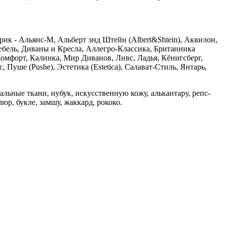
к - Альянс-М, Альберт энд Штейн (Albert&Shtein), Аквилон,
ебель, Диваны и Кресла, Аллегро-Классика, Британника
омфорт, Калинка, Мир Диванов, Ливс, Ладья, Кёнигсберг,
уше (Pushe), Эстетика (Estetica), Салават-Стиль, Янтарь,
льные ткани, нубук, искусственную кожу, алькантару, репс-
люр, букле, замшу, жаккард, рококо.