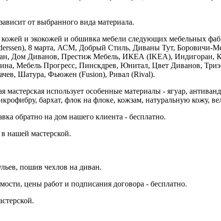
зависит от выбранного вида материала.
кожей и экокожей и обшивка мебели следующих мебельных фабри
derssen), 8 марта, АСМ, Добрый Стиль, Диваны Тут, Боровичи-М
лан, Дом Диванов, Престиж Мебель, ИКЕА (IKEA), Индигоран, К
а, Мебель Прогресс, Пинскдрев, Юнитал, Цвет Диванов, Триэс, П
чев, Шатура, Фьюжен (Fusion), Ривал (Rival).
мастерская использует особенные материалы - ягуар, антиванда
микрофибру, бархат, флок на флоке, кожзам, натуральную кожу, ве
вка обратно на дом нашего клиента - бесплатно.
 в нашей мастерской.
ульев, пошив чехлов на диван.
ости, цены работ и подписания договора - бесплатно.
стерской.