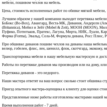
мебели, пошивом чехлов на мебель.
Цена, стоимость исполненных работ по обивке мягкой мебели, 
Лучшим образом у нашей компании выходит перетяжка мебели 
БоБокс (Bo-Box), Авангард, Веста-МК, Дивания, Андерсен (An
(Britannica), Мобил и Зейт (Mobel & Zeit), МООН (MOON), Ми
Пуфико, Потютьков, Пратекс, Лагуна, Мирта, НИК, Луали, Карин
Форма (Forma), Эвальд, Сола-М, Формула дивана, Росс Плюс, Ра
При обшивке диванов пошиве чехлов на диваны наша мебельная 
велюр, гобелен, флис, лен, шенилл, флок, скотчгард, экокожу, 
Транспортировка мебели в нашу мебельную мастерскую и доста
Работы по перетяжке диванов мы производим или на дому, или
Перетяжка диванов - это недорого.
Наши мастера ответят на ваш вопрос сколько стоит обшивка ст
Приезд опытного мастера-оценщика к клиенту для оценки стоим
Представленные ниже работы изготовлены мастерами нашей ма
Время выполнения работ - 7 дней.