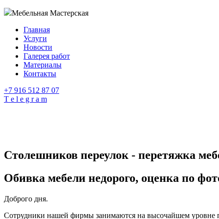
Мебельная Мастерская
Главная
Услуги
Новости
Галерея работ
Материалы
Контакты
+7 916 512 87 07
T e l e g r a m
Столешников переулок - перетяжка меб
Обивка мебели недорого, оценка по фот
Доброго дня.
Сотрудники нашей фирмы занимаются на высочайшем уровне пер