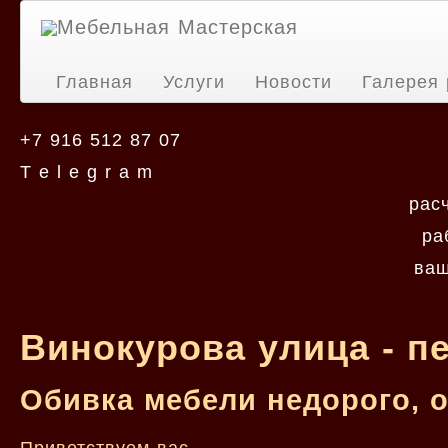
Мебельная Мастерская
Главная
Услуги
Новости
Галерея 
+7 916 512 87 07
T e l e g r a m
рас
ра
ваш
Винокурова улица - п
Обивка мебели недорого, 
Приветствуем вас.