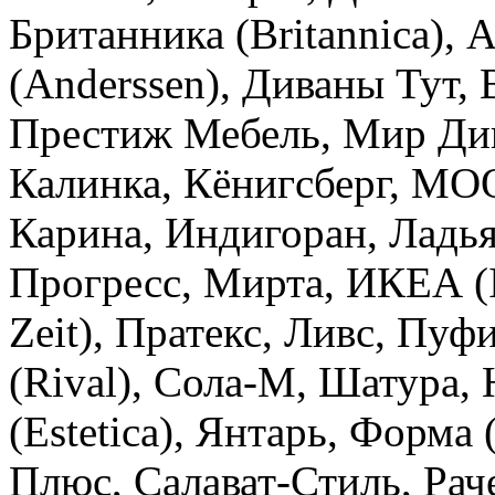
Британника (Britannica),
(Anderssen), Диваны Тут,
Престиж Мебель, Мир Див
Калинка, Кёнигсберг, М
Карина, Индигоран, Ладь
Прогресс, Мирта, ИКЕА (
Zeit), Пратекс, Ливс, Пуф
(Rival), Сола-М, Шатура,
(Estetica), Янтарь, Форма
Плюс, Салават-Стиль, Рач