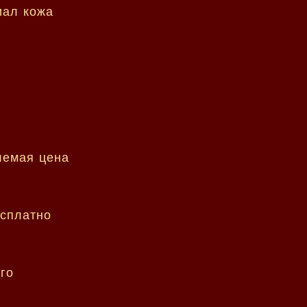
лемая цена
есплатно
го