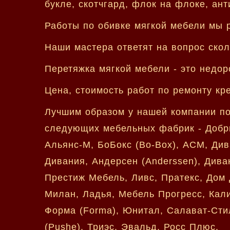
букле, скотчгард, флок на флоке, ант
Работы по обивке мягкой мебели мы 
Наши мастера ответят на вопрос скол
Перетяжка мягкой мебели - это недор
Цена, стоимость работ по ремонту кр
Лучшим образом у нашей компании по
следующих мебельных фабрик - Добрый
Альянс-М, БоБокс (Bo-Box), АСМ, Див
Дивания, Андерсен (Anderssen), Див
Престиж Мебель, Ливс, Пратекс, Дом Д
Милан, Ладья, Мебель Прогресс, Кали
Форма (Forma), Юнитал, Салават-Стил
(Pushe), Триэс, Эвальд, Росс Плюс.