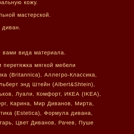
ральную кожу.
льной мастерской.
 диван.
о вами вида материала.
и перетяжка мягкой мебели
 (Britannica), Аллегро-Классика,
ьберт энд Штейн (Albert&Shtein),
ков, Луали, Комфорт, ИКЕА (IKEA),
ерг, Карина, Мир Диванов, Мирта,
ика (Estetica), Формула дивана,
тарь, Цвет Диванов, Рачев, Пуше