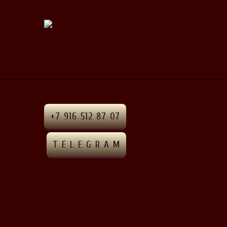
+7 916 512 87 07
T E L E G R A M