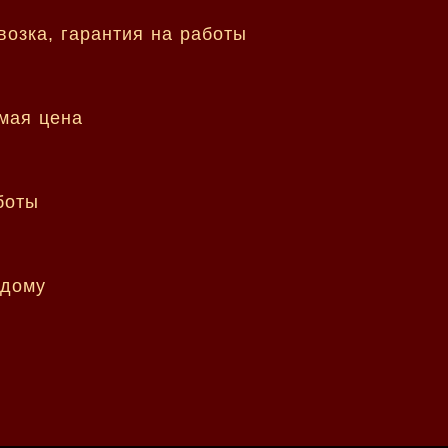
возка, гарантия на работы
емая цена
боты
 дому