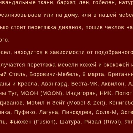
ивандальные ткани, бархат, лен, гобелен, нату
реализовываем или на дому, или в нашей мебе
ько стоит перетяжка диванов, пошив чехлов на
ого.
есел, находится в зависимости от подобранног
лучается перетяжка мебели кожей и экокожей 
 Стиль, Боровичи-Мебель, 8 марта, Британника
аны и Кресла, Авангард, Веста-МК, Аквилон, Ал
аны Тут, МООН (MOON), Индигоран, НИК, Потють
иванов, Мобил и Зейт (Mobel & Zeit), Кёнигсб
нка, Пуфико, Лагуна, Пинскдрев, Сола-М, Эстет
ь, Фьюжен (Fusion), Шатура, Ривал (Rival), Ян