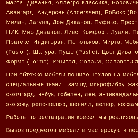
марта, Дивания, Аллегро-Классика, Боровичи
Авангард, Андерсен (Anderssen), БоБокс (Bo
Милан, Лагуна, Дом Диванов, Пуфико, Прес
НИК, Мир Диванов, Ливс, Комфорт, Луали, Пи
Пратекс, Индигоран, Потютьков, Мирта, Моби
(Fusion), Шатура, Пуше (Pushe), Цвет Диванов
Форма (Forma), Юнитал, Сола-М, Салават-Сти
При обтяжке мебели пошиве чехлов на мебе
специальные ткани - замшу, микрофибру, жак
скотчгард, нубук, гобелен, лен, антивандаль
экокожу, репс-велюр, шенилл, велюр, кожзам
Работы по реставрации кресел мы реализовы
Вывоз предметов мебели в мастерскую и пер