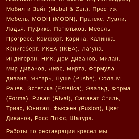
Мобил и Зейт (Mobel & Zeit), Престиж
Мебель, МООН (MOON), Пратекс, Луали,
Ладья, Пуфико, Потютьков, Мебель
Прогресс, Комфорт, Карина, Калинка,
Кёнигсберг, ИКЕА (IKEA), Лагуна,
Индигоран, НИК, Дом Диванов, Милан,
Мир Диванов, Ливс, Мирта, Формула
дивана, Янтарь, Пуше (Pushe), Сола-М,
Рачев, Эстетика (Estetica), Эвальд, Форма
(Forma), Ривал (Rival), Салават-Стиль,
Триэс, Юнитал, Фьюжен (Fusion), Цвет
Диванов, Росс Плюс, Шатура.
Работы по реставрации кресел мы