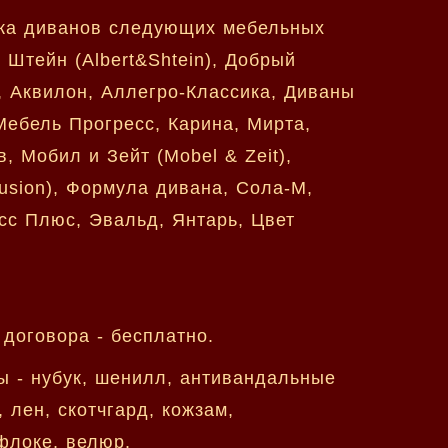
яжка диванов следующих мебельных
 Штейн (Albert&Shtein), Добрый
я, Аквилон, Аллегро-Классика, Диваны
Мебель Прогресс, Карина, Мирта,
 Мобил и Зейт (Mobel & Zeit),
usion), Формула дивана, Сола-М,
осс Плюс, Эвальд, Янтарь, Цвет
договора - бесплатно.
ы - нубук, шенилл, антивандальные
 лен, скотчгард, кожзам,
 флоке, велюр.