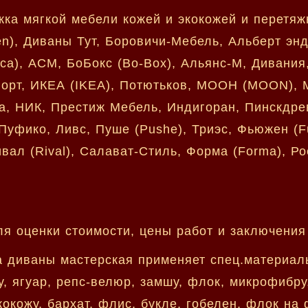
яжка мягкой мебели кожей и экокожей и перет
en), Диваны Тут, Боровичи-Мебель, Альберт энд
nica), АСМ, БоБокс (Bo-Box), Альянс-М, Дивани
форт, ИКЕА (IKEA), Потютьков, МООН (MOON), 
а, НИК, Престиж Мебель, Индигоран, Пинскдрев,
Пуфико, Ливс, Пуше (Pushe), Триэс, Фьюжен (F
Ривал (Rival), Салават-Стиль, Форма (Forma), Р
я оценки стоимости, цены работ и заключения 
а диваны мастерская применяет спец.материал
у, ягуар, репс-велюр, замшу, флок, микрофибру,
кокожу, бархат, флис, букле, гобелен, флок на