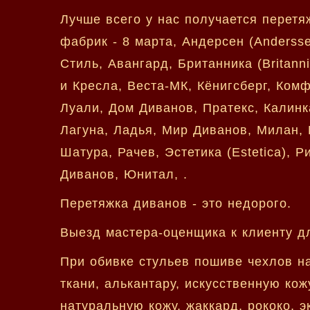
Лучше всего у нас получается перет
фабрик - 8 марта, Андерсен (Anderss
Стиль, Авангард, Британника (Britan
и Кресла, Веста-МК, Кёнигсберг, Ком
Луали, Дом Диванов, Пратекс, Калинк
Лагуна, Ладья, Мир Диванов, Милан, 
Шатура, Рачев, Эстетика (Estetica), 
Диванов, Юнитал, .
Перетяжка диванов - это недорого.
Выезд мастера-оценщика к клиенту дл
При обивке стульев пошиве чехлов н
ткани, алькантару, искусственную кож
натуральную кожу, жаккард, рококо, э