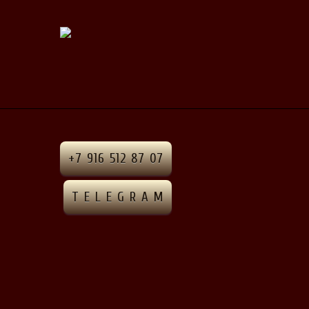
+7 916 512 87 07
T E L E G R A M