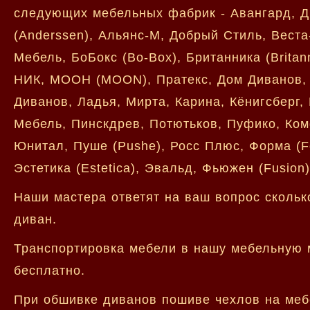
следующих мебельных фабрик - Авангард, Д
(Anderssen), Альянс-М, Добрый Стиль, Веста
Мебель, БоБокс (Bo-Box), Британника (Britann
НИК, МООН (MOON), Пратекс, Дом Диванов, М
Диванов, Ладья, Мирта, Карина, Кёнигсберг,
Мебель, Пинскдрев, Потютьков, Пуфико, Комф
Юнитал, Пуше (Pushe), Росс Плюс, Форма (Fo
Эстетика (Estetica), Эвальд, Фьюжен (Fusio
Наши мастера ответят на ваш вопрос скольк
диван.
Транспортировка мебели в нашу мебельную м
бесплатно.
При обшивке диванов пошиве чехлов на мебе