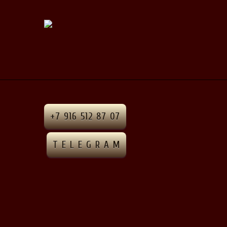
+7 916 512 87 07
T E L E G R A M