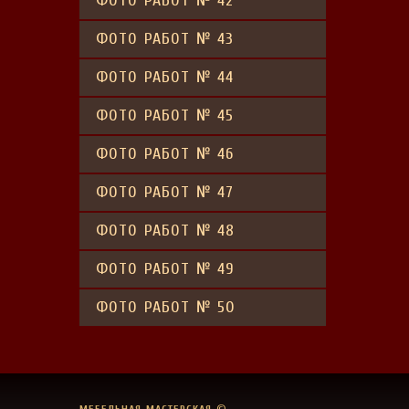
ФОТО РАБОТ № 42
ФОТО РАБОТ № 43
ФОТО РАБОТ № 44
ФОТО РАБОТ № 45
ФОТО РАБОТ № 46
ФОТО РАБОТ № 47
ФОТО РАБОТ № 48
ФОТО РАБОТ № 49
ФОТО РАБОТ № 50