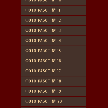
ФОТО РАБОТ № 10
ФОТО РАБОТ № 11
ФОТО РАБОТ № 12
ФОТО РАБОТ № 13
ФОТО РАБОТ № 14
ФОТО РАБОТ № 15
ФОТО РАБОТ № 16
ФОТО РАБОТ № 17
ФОТО РАБОТ № 18
ФОТО РАБОТ № 19
ФОТО РАБОТ № 20