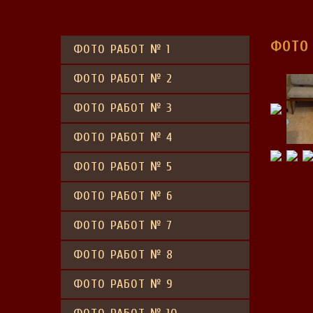
ФОТО
ФОТО РАБОТ № 1
ФОТО РАБОТ № 2
ФОТО РАБОТ № 3
ФОТО РАБОТ № 4
ФОТО РАБОТ № 5
ФОТО РАБОТ № 6
ФОТО РАБОТ № 7
ФОТО РАБОТ № 8
ФОТО РАБОТ № 9