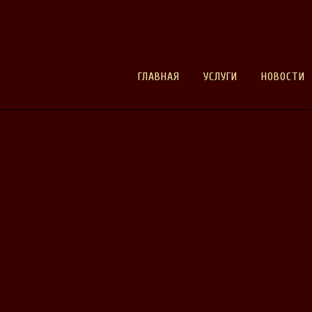
ГЛАВНАЯ
УСЛУГИ
НОВОСТИ