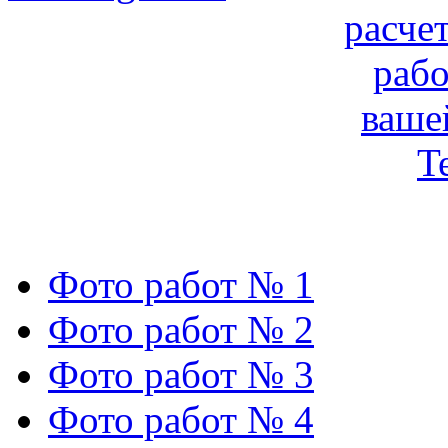
расче
рабо
ваше
T
Фото работ № 1
Фото работ № 2
Фото работ № 3
Фото работ № 4