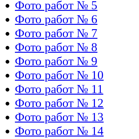
Фото работ № 5
Фото работ № 6
Фото работ № 7
Фото работ № 8
Фото работ № 9
Фото работ № 10
Фото работ № 11
Фото работ № 12
Фото работ № 13
Фото работ № 14