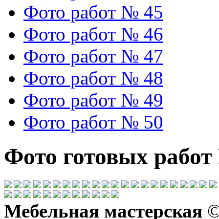
Фото работ № 45
Фото работ № 46
Фото работ № 47
Фото работ № 48
Фото работ № 49
Фото работ № 50
Фото готовых работ
Мебельная мастерская